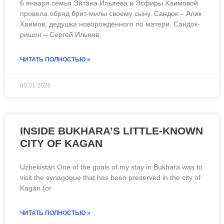
6 января cемья Эйтана Ильяева и Эсфиры Хаимовой
провела обряд брит-милы своему сыну. Сандок – Алик
Хаимов, дедушка новорождённого по матери. Сандок-
ришон – Сергей Ильяев,
ЧИТАТЬ ПОЛНОСТЬЮ »
09.01.2026
ЧИТАТЬ ВСЮ СТАТЬЮ
INSIDE BUKHARA’S LITTLE-KNOWN
CITY OF KAGAN
Uzbekistan One of the goals of my stay in Bukhara was to
visit the synagogue that has been preserved in the city of
Kagan (or
ЧИТАТЬ ПОЛНОСТЬЮ »