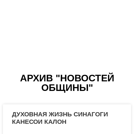
PERFECT
MATCHTHE ART OF
АРХИВ "НОВОСТЕЙ
ОБЩИНЫ"
JEWISH
MATCHMAKING
ДУХОВНАЯ ЖИЗНЬ СИНАГОГИ
КАНЕСОИ КАЛОН