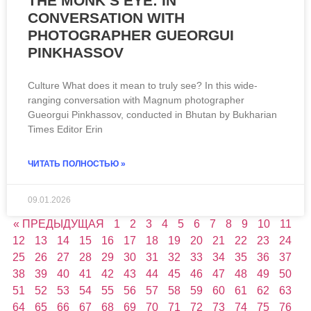
THE MONK’S EYE: IN
CONVERSATION WITH
PHOTOGRAPHER GUEORGUI
PINKHASSOV
Culture What does it mean to truly see? In this wide-
ranging conversation with Magnum photographer
Gueorgui Pinkhassov, conducted in Bhutan by Bukharian
Times Editor Erin
ЧИТАТЬ ПОЛНОСТЬЮ »
09.01.2026
« ПРЕДЫДУЩАЯ
1
2
3
4
5
6
7
8
9
10
11
12
13
14
15
16
17
18
19
20
21
22
23
24
25
26
27
28
29
30
31
32
33
34
35
36
37
38
39
40
41
42
43
44
45
46
47
48
49
50
51
52
53
54
55
56
57
58
59
60
61
62
63
64
65
66
67
68
69
70
71
72
73
74
75
76