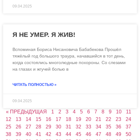
09.04.2025
Я НЕ УМЕР. Я ЖИВ!
Вспоминая Бориса Нисановича Бабабекова Прошёл
тяжёлый год большого траура, начавшийся в тот день,
когда состоялись многолюдные похороны. Со слезами
на глазах и жгучей болью в
ЧИТАТЬ ПОЛНОСТЬЮ »
09.04.2025
« ПРЕДЫДУЩАЯ
1
2
3
4
5
6
7
8
9
10
11
12
13
14
15
16
17
18
19
20
21
22
23
24
25
26
27
28
29
30
31
32
33
34
35
36
37
38
39
40
41
42
43
44
45
46
47
48
49
50