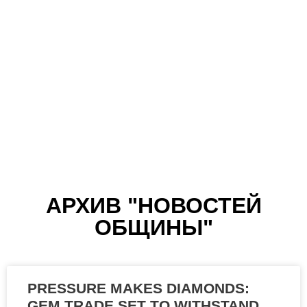
УСПЕХ СПЕКТАКЛЯ
«ЕЁ ВЕЛИЧЕСТВО,
АРХИВ "НОВОСТЕЙ
ОБЩИНЫ"
ОЧАМО!»
PRESSURE MAKES DIAMONDS:
GEM TRADE SET TO WITHSTAND