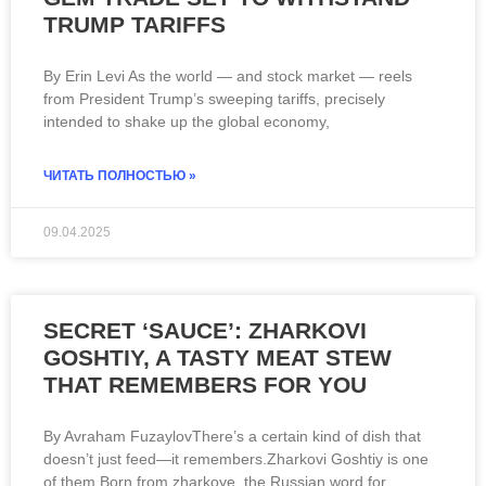
TRUMP TARIFFS
By Erin Levi As the world — and stock market — reels
from President Trump’s sweeping tariffs, precisely
intended to shake up the global economy,
ЧИТАТЬ ПОЛНОСТЬЮ »
ЧИТАТЬ ВСЮ СТАТЬЮ
09.04.2025
SECRET ‘SAUCE’: ZHARKOVI
GOSHTIY, A TASTY MEAT STEW
THAT REMEMBERS FOR YOU
By Avraham FuzaylovThere’s a certain kind of dish that
doesn’t just feed—it remembers.Zharkovi Goshtiy is one
of them.Born from zharkoye, the Russian word for